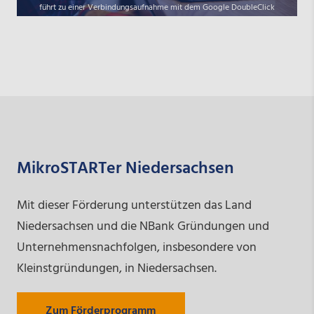
führt zu einer Verbindungsaufnahme mit dem Google DoubleClick
Netzwerk. Starten Sie das Video könnte das weiter
Datenverarbeitungsvorgänge auslösen über die wir keinen Einfluss
haben. Mit Klick auf den Wiedergabe-Button erteilen Sie Ihre
Einwilligung darin, dass Youtube auf dem von Ihnen verwendeten
Endgerät Cookies setzt.
Näheres zur Cookie-Verwendung durch Youtube finden Sie in der
Cookie-Policy von Google unter
So verwendet Google Cookies -
Datenschutzerklärung & Nutzungsbedingungen - Google
.
MikroSTARTer Niedersachsen
Mit dieser Förderung unterstützen das Land
Niedersachsen und die NBank Gründungen und
Unternehmensnachfolgen, insbesondere von
Kleinstgründungen, in Niedersachsen.
Zum Förderprogramm