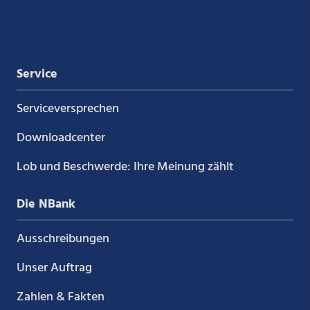
Xing
LinkedIn
YouTube
Kununu
Service
Service­versprechen
Downloadcenter
Lob und Beschwerde: Ihre Meinung zählt
Die NBank
Ausschreibungen
Unser Auftrag
Zahlen & Fakten