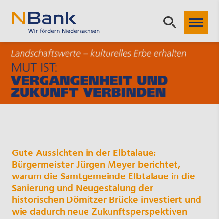
Gute Aussichten in der Elbtalaue:
Bürgermeister Jürgen Meyer berichtet,
warum die Samtgemeinde Elbtalaue in die
Sanierung und Neugestalung der
historischen Dömitzer Brücke investiert und
wie dadurch neue Zukunftsperspektiven