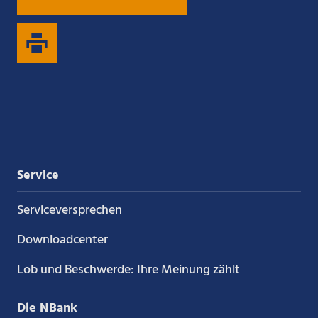
uns
uns
uns
uns
auf
auf
auf
auf
Xing
LinkedIn
YouTube
Kununu
Service
Service­versprechen
Downloadcenter
Lob und Beschwerde: Ihre Meinung zählt
Die NBank