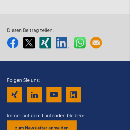
Diesen Beitrag teilen:
Folgen Sie uns:
Folgen
Folgen
Folgen
Folgen
Sie
Sie
Sie
Sie
Immer auf dem Laufenden bleiben:
zum Newsletter anmelden