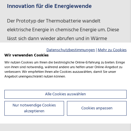
Innovation für die Energiewende
Der Prototyp der Thermobatterie wandelt
elektrische Energie in chemische Energie um. Diese
lässt sich dann wieder abrufen und in Wärme
umwandeln. Der Prozess ist reversibel, er kann also
Datenschutzbestimmungen
|
Mehr zu Cookies
Wir verwenden Cookies
beliebig oft wiederholt werden. Dafür hat ELMESS
Wir nutzen Cookies um Ihnen die bestmögliche Online-Erfahrung zu bieten. Einige
jetzt ein EU-Patent angemeldet, denn bislang ist das
von ihnen sind notwendig, während andere uns helfen unser Online-Angebot zu
verbessern. Wir empfehlen Ihnen alle Cookies auszuwählen, damit Sie unser
Verfahren in dieser Form einzigartig. „Wir können
Angebot uneingeschränkt nutzen können.
aus einer Tonne Kalziumhydroxid 500 Kilowatt
Wärme speichern. Das hat außer uns noch keiner
Alle Cookies auswählen
versucht“, sagt Dreyer. Die mutige Entscheidung, auf
Nur notwendige Cookies
eine ganz neue Technologie zu setzen, hat sich
Cookies anpassen
akzeptieren
ausgezahlt.