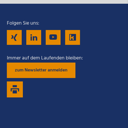
Folgen Sie uns:
Folgen
Folgen
Folgen
Folgen
Sie
Sie
Sie
Sie
Immer auf dem Laufenden bleiben:
zum Newsletter anmelden
uns
uns
uns
uns
auf
auf
auf
auf
Xing
LinkedIn
YouTube
Kununu