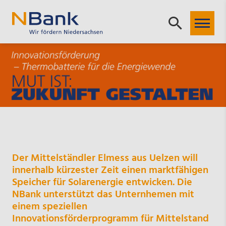
Der Mittelständler Elmess aus Uelzen will
innerhalb kürzester Zeit einen marktfähigen
Speicher für Solarenergie entwicken. Die
NBank unterstützt das Unternhemen mit
einem speziellen
Innovationsförderprogramm für Mittelstand