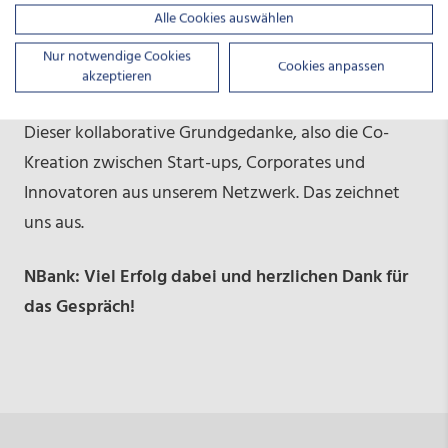
Alle Cookies auswählen
Roloff:
Ja, Johannes ist hier ein Ansprechpartner auf
Nur notwendige Cookies
Cookies anpassen
Augenhöhe. Sein Bereich sind alle Fragen rund um
akzeptieren
Finanzierung und Fördermöglichkeiten der NBank.
Dieser kollaborative Grundgedanke, also die Co-
Kreation zwischen Start-ups, Corporates und
Innovatoren aus unserem Netzwerk. Das zeichnet
uns aus.
NBank: Viel Erfolg dabei und herzlichen Dank für
das Gespräch!