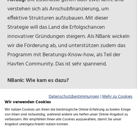
verstehen sich als Anschubfinanzierung, um
effektive Strukturen aufzubauen. Mit dieser
Strategie will das Land die Erfolgschancen
innovativer Gründungen steigern. Als NBank wickeln
wir die Förderung ab, und unterstützen zudem das
Programm mit Beratungs-Know-how, als Teil der
Havfen Community. Das ist sehr spannend.
NBank: Wie kam es dazu?
Herzog:
Wir wollen für Gründer sichtbar und über
Datenschutzbestimmungen
|
Mehr zu Cookies
Wir verwenden Cookies
kurze Wege erreichbar sein. Ich arbeite gegenwärtig
Wir nutzen Cookies um Ihnen die bestmögliche Online-Erfahrung zu bieten. Einige
einen Tag die Woche im Hafven, bin dann jederzeit
von ihnen sind notwendig, während andere uns helfen unser Online-Angebot zu
verbessern. Wir empfehlen Ihnen alle Cookies auszuwählen, damit Sie unser
ansprechbar. Im Smart City Hub bringe ich
Angebot uneingeschränkt nutzen können.
Fachwissen als Mentor ein.