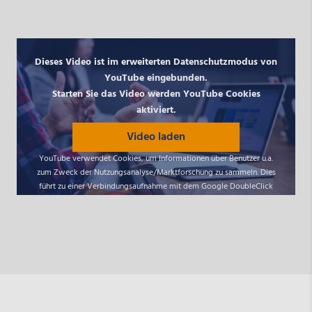
Dieses Video ist im erweiterten Datenschutzmodus von
YouTube eingebunden.
Starten Sie das Video werden YouTube Cookies
aktiviert.
Video laden
YouTube verwendet Cookies, um Informationen über Benutzer u.a.
zum Zweck der Nutzungsanalyse/Marktforschung zu sammeln. Dies
führt zu einer Verbindungsaufnahme mit dem Google DoubleClick
Netzwerk. Starten Sie das Video könnte das weiter
Datenverarbeitungsvorgänge auslösen über die wir keinen Einfluss
haben. Mit Klick auf den Wiedergabe-Button erteilen Sie Ihre
Einwilligung darin, dass Youtube auf dem von Ihnen verwendeten
Endgerät Cookies setzt.
Näheres zur Cookie-Verwendung durch Youtube finden Sie in der
Cookie-Policy von Google unter
So verwendet Google Cookies -
Datenschutzerklärung & Nutzungsbedingungen - Google
.