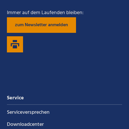
Sie
Sie
Sie
Sie
Immer auf dem Laufenden bleiben:
zum Newsletter anmelden
uns
uns
uns
uns
auf
auf
auf
auf
Xing
LinkedIn
YouTube
Kununu
Service
Service­versprechen
Downloadcenter