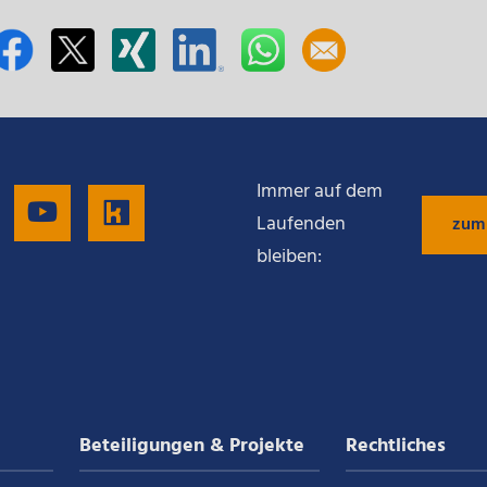
Immer auf dem
gen
Folgen
Folgen
Folgen
Laufenden
zum
bleiben:
Sie
Sie
Sie
uns
uns
uns
auf
auf
auf
Beteiligungen & Projekte
Rechtliches