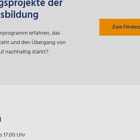
gsprojekte der
usbildung
Zum Förder
erprogramm erfahren, das
 steht und den Übergang von
uf nachhaltig stärkt?
a
s 17:00 Uhr