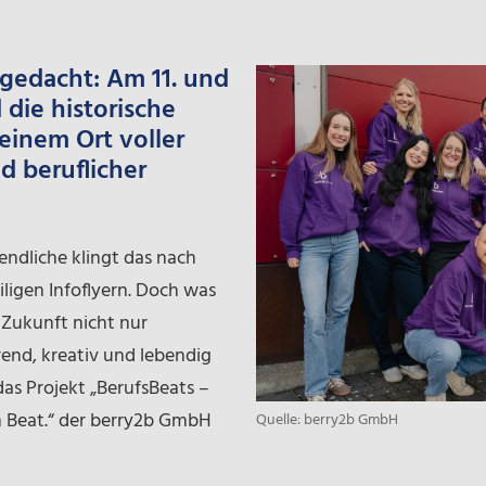
 gedacht: Am 11. und
 die historische
einem Ort voller
 beruflicher
gendliche klingt das nach
ligen Infoflyern. Doch was
Zukunft nicht nur
rend, kreativ und lebendig
as Projekt „BerufsBeats –
in Beat.“ der berry2b GmbH
Quelle: berry2b GmbH