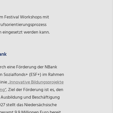
um Festival Workshops mit
rufsorientierungsprozess
en eingesetzt werden kann.
ank
urch eine Förderung der NBank
en Sozialfonds+ (ESF+) im Rahmen
inie
„Innovative Bildungsprojekte
ung“
. Ziel der Förderung ist es, den
n Ausbildung und Beschäftigung
027 stellt das Niedersächsische
gesamt 9,9 Millionen Euro bereit.