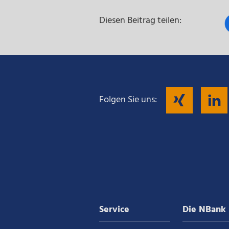
Diesen Beitrag teilen:
Fol
Folgen Sie uns:
Sie
uns
auf
Service
Die NBank