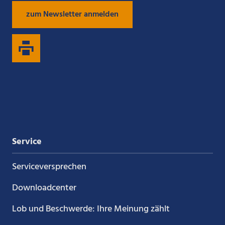
zum Newsletter anmelden
uns
uns
uns
uns
auf
auf
auf
auf
Xing
LinkedIn
YouTube
Kununu
Service
Service­versprechen
Downloadcenter
Lob und Beschwerde: Ihre Meinung zählt