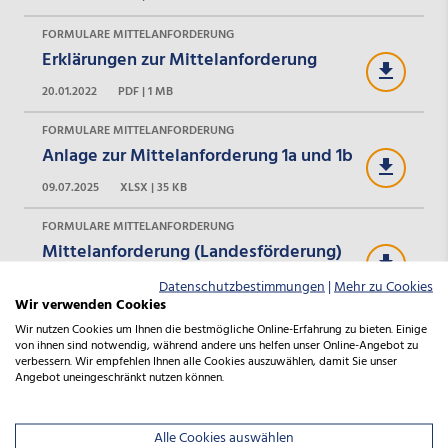
FORMULARE MITTELANFORDERUNG
Erklärungen zur Mittelanforderung
20.01.2022
PDF | 1 MB
FORMULARE MITTELANFORDERUNG
Anlage zur Mittelanforderung 1a und 1b
09.07.2025
XLSX | 35 KB
FORMULARE MITTELANFORDERUNG
Mittelanforderung (Landesförderung)
16.02.2022
PDF | 1 MB
Datenschutzbestimmungen
|
Mehr zu Cookies
Wir verwenden Cookies
FORMULARE VERWENDUNGSNACHWEIS
Wir nutzen Cookies um Ihnen die bestmögliche Online-Erfahrung zu bieten. Einige
Verwendungsnachweis -
von ihnen sind notwendig, während andere uns helfen unser Online-Angebot zu
verbessern. Wir empfehlen Ihnen alle Cookies auszuwählen, damit Sie unser
Zwischennachweis Landesförderung
Angebot uneingeschränkt nutzen können.
01.12.2022
PDF | 1 MB
Alle Cookies auswählen
FORMULARE VERWENDUNGSNACHWEIS