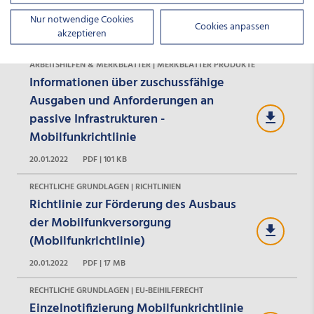
Sachbericht (Landesförderung)
Nur notwendige Cookies
Cookies anpassen
akzeptieren
23.04.2026
PDF | 1 MB
ARBEITSHILFEN & MERKBLÄTTER | MERKBLÄTTER PRODUKTE
Informationen über zuschussfähige
Ausgaben und Anforderungen an
passive Infrastrukturen -
Mobilfunkrichtlinie
20.01.2022
PDF | 101 KB
RECHTLICHE GRUNDLAGEN | RICHTLINIEN
Richtlinie zur Förderung des Ausbaus
der Mobilfunkversorgung
(Mobilfunkrichtlinie)
20.01.2022
PDF | 17 MB
RECHTLICHE GRUNDLAGEN | EU-BEIHILFERECHT
Einzelnotifizierung Mobilfunkrichtlinie