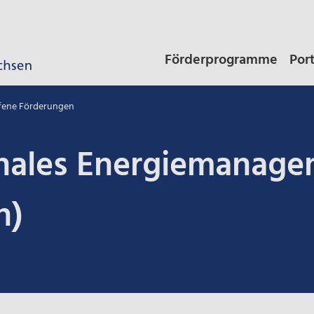
Förderprogramme
Por
fene Förderungen
ales Energiemanage
n)