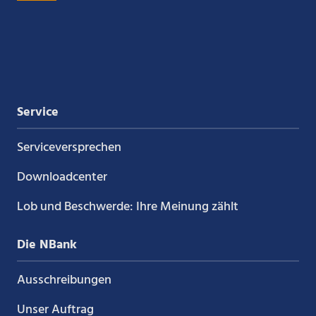
Xing
LinkedIn
YouTube
Kununu
Service
Service­versprechen
Downloadcenter
Lob und Beschwerde: Ihre Meinung zählt
Die NBank
Ausschreibungen
Unser Auftrag