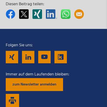
Diesen Beitrag teilen:
Folgen Sie uns:
Folgen
Folgen
Folgen
Folgen
Sie
Sie
Sie
Sie
Immer auf dem Laufenden bleiben:
zum Newsletter anmelden
uns
uns
uns
uns
auf
auf
auf
auf