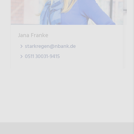
Jana Franke
C
starkregen@nbank.de
0511 30031-9415