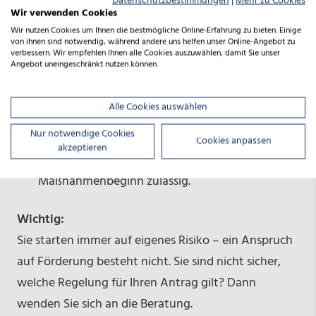
Datenschutzbestimmungen
|
Mehr zu Cookies
Kommunen:
Wir verwenden Cookies
Wir nutzen Cookies um Ihnen die bestmögliche Online-Erfahrung zu bieten. Einige
Liegen die Projektausgaben unter 1 Mio. Euro, ist
von ihnen sind notwendig, während andere uns helfen unser Online-Angebot zu
ein Projektstart ebenfalls schon ab Eingang des
verbessern. Wir empfehlen Ihnen alle Cookies auszuwählen, damit Sie unser
Angebot uneingeschränkt nutzen können.
Antrags bei der NBank möglich.
Alle übrigen Vorhaben:
Alle Cookies auswählen
Ein Beginn ist erst nach Erhalt des
Nur notwendige Cookies
Förderbescheids oder nach einer schriftlichen
Cookies anpassen
akzeptieren
Genehmigung zum vorzeitigen
Maßnahmenbeginn zulässig.
Wichtig:
Sie starten immer auf eigenes Risiko – ein Anspruch
auf Förderung besteht nicht. Sie sind nicht sicher,
welche Regelung für Ihren Antrag gilt? Dann
wenden Sie sich an die Beratung.