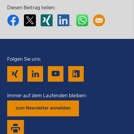
Diesen Beitrag teilen:
Folgen Sie uns:
Folgen
Folgen
Folgen
Folgen
Sie
Sie
Sie
Sie
Immer auf dem Laufenden bleiben:
zum Newsletter anmelden
uns
uns
uns
uns