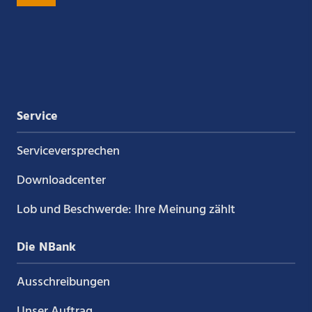
auf
auf
auf
auf
Xing
LinkedIn
YouTube
Kununu
Service
Service­versprechen
Downloadcenter
Lob und Beschwerde: Ihre Meinung zählt
Die NBank
Ausschreibungen
Unser Auftrag