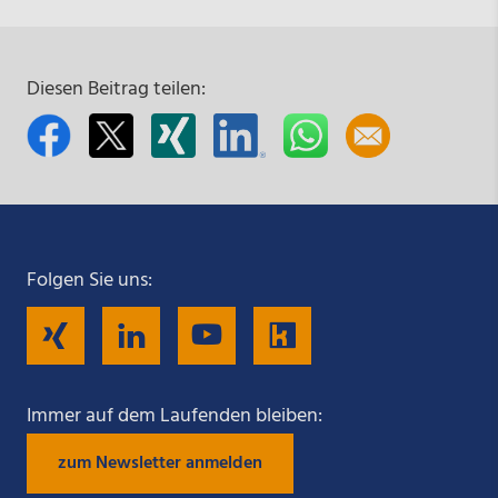
Diesen Beitrag teilen:
Folgen Sie uns:
Folgen
Folgen
Folgen
Folgen
Sie
Sie
Sie
Sie
Immer auf dem Laufenden bleiben:
zum Newsletter anmelden
uns
uns
uns
uns