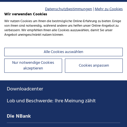
Datenschutzbestimmungen
|
Mehr zu Cookies
auf
auf
auf
auf
Wir verwenden Cookies
Wir nutzen Cookies um Ihnen die bestmögliche Online-Erfahrung zu bieten. Einige
von ihnen sind notwendig, während andere uns helfen unser Online-Angebot zu
Xing
LinkedIn
YouTube
Kununu
verbessern. Wir empfehlen Ihnen alle Cookies auszuwählen, damit Sie unser
Angebot uneingeschränkt nutzen können.
Alle Cookies auswählen
Service
Nur notwendige Cookies
Cookies anpassen
akzeptieren
Service­versprechen
Downloadcenter
Lob und Beschwerde: Ihre Meinung zählt
Die NBank